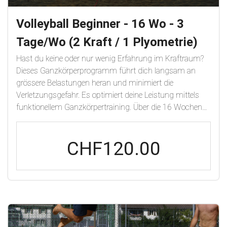
Volleyball Beginner - 16 Wo - 3
Tage/Wo (2 Kraft / 1 Plyometrie)
Hast du keine oder nur wenig Erfahrung im Kraftraum?
Dieses Ganzkörperprogramm führt dich langsam an
grössere Belastungen heran und minimiert die
Verletzungsgefahr. Es optimiert deine Leistung mittels
funktionellem Ganzkörpertraining. Über die 16 Wochen
arbeitest du dich durch 5 Phasen und setzt den Fokus
auf Verbesserung der Koordination und Athletik. Die
CHF120.00
Belastung wird schrittweise gesteigert, um eine
progressive Adaptation zu sichern.Zu Beginn dieses
Trainings werden Tests aus dem Neuroathletiktraining
gemacht, um auf dich abgestimmte neuronalen
Übungen dem Krafttraining vorzuschalten, damit dein
Gehirn bessere Leistungen überhaupt
zulässt.Phasen:General PrepInto StrenghtStrenghtInto