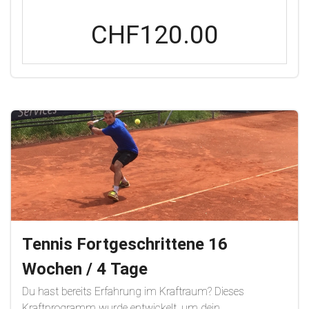
allgemeine Bewegungsqualität ab, da bekannt ist, dass
CHF120.00
der bessere Generalist einen besseren Spezialisten macht.
Obwohl dies ein nicht sportspezifisches Programm ist,
wird es die allgemeine sportliche Leistungsfähigkeit
verbessern. Die Phasen des Programms bauen
aufeinander auf und bauen zunächst eine starke
Grundlage auf, um dann zunächst die funktionelle
Muskelmasse zu erhöhen, dann die Kraft und schließlich
die Power, schneller zu laufen, härter zu schlagen und
höher zu springen. Befolge dieses Programm, um in der
nächsten Saison ein besserer Athlet zu sein.
Tennis Fortgeschrittene 16
Wochen / 4 Tage
Du hast bereits Erfahrung im Kraftraum? Dieses
Kraftprogramm wurde entwickelt, um dein