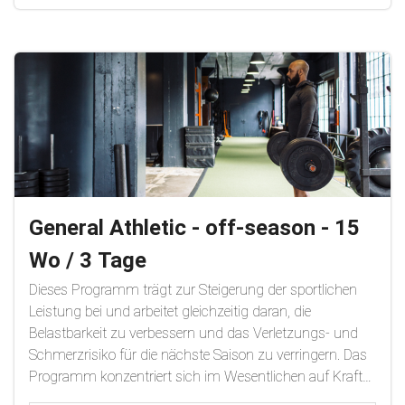
Tests aus dem Neuroathletiktraining gemacht, um auf
dich abgestimmte neuronalen Übungen dem
Krafttraining vorzuschalten, damit dein Gehirn bessere
Leistungen überhaupt
zulässt.Phasen:Muskelspannung/IsometrieHypertrophie
StrenghtPower
General Athletic - off-season - 15
Wo / 3 Tage
Dieses Programm trägt zur Steigerung der sportlichen
Leistung bei und arbeitet gleichzeitig daran, die
Belastbarkeit zu verbessern und das Verletzungs- und
Schmerzrisiko für die nächste Saison zu verringern. Das
Programm konzentriert sich im Wesentlichen auf Kraft
zur Unterstützung der Bewegung und zielt auf die