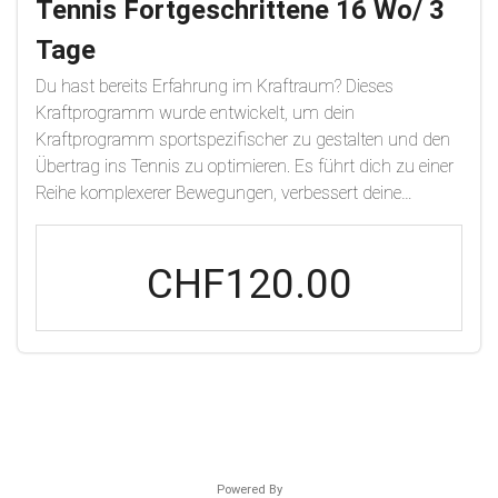
Tennis Fortgeschrittene 16 Wo/ 3
Tage
Du hast bereits Erfahrung im Kraftraum? Dieses
Kraftprogramm wurde entwickelt, um dein
Kraftprogramm sportspezifischer zu gestalten und den
Übertrag ins Tennis zu optimieren. Es führt dich zu einer
Reihe komplexerer Bewegungen, verbessert deine
allgemeinen sportlichen Fähigkeiten, deine Kraft und
Power. Die Belastung wird im Laufe des Programms
CHF120.00
zunehmen, und jede Phase wird einen anderen
Schwerpunkt haben, um eine abgerundete Athletik
aufzubauen.Zu Beginn dieses Trainings werden Tests
aus dem Neuroathletiktraining gemacht, um auf dich
abgestimmte neuronalen Übungen dem Krafttraining
vorzuschalten, damit dein Gehirn bessere Leistungen
überhaupt zulässt.Phasen:FoundationHypertrophyBuild
CapacityMax StrenghtPower
Powered By