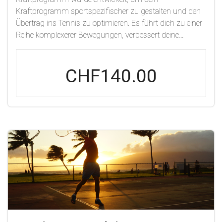
Kraftprogramm sportspezifischer zu gestalten und den
Übertrag ins Tennis zu optimieren. Es führt dich zu einer
Reihe komplexerer Bewegungen, verbessert deine
allgemeinen sportlichen Fähigkeiten, deine Kraft und
Power. Die Belastung wird im Laufe des Programms
CHF140.00
zunehmen, und jede Phase wird einen anderen
Schwerpunkt haben, um eine abgerundete Athletik
aufzubauen.Zu Beginn dieses Trainings werden Tests
aus dem Neuroathletiktraining gemacht, um auf dich
abgestimmte neuronalen Übungen dem Krafttraining
vorzuschalten, damit dein Gehirn bessere Leistungen
überhaupt zulässt.Phasen:FoundationHypertrophyBuild
CapacityMax StrenghtPower